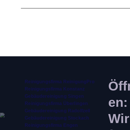
Öff
Reinigungsfirma ReinigungPro
Reinigungsfirma Konstanz
Gebäudereinigung Singen
en:
Reinigungsfirma Überlingen
Gebäudereinigung Radolfzell
Wir
Gebäudereinigung Stockach
Reinigungsfirma Engen