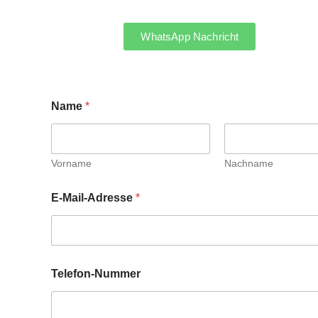
WhatsApp Nachricht
Name
*
Vorname
Nachname
E
E-Mail-Adresse
*
-
M
a
i
l
-
Telefon-Nummer
A
d
r