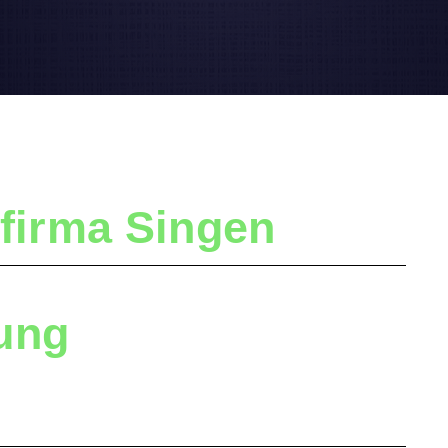
sfirma
Singen
gung