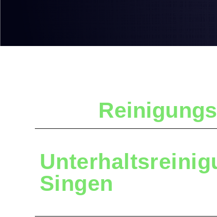
Reinigung
Unterhaltsreini
Singen